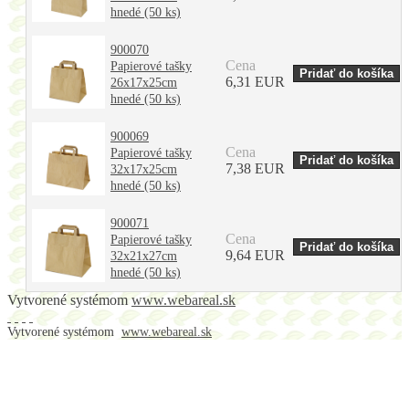
hnedé (50 ks)
900070
Cena
Papierové tašky
6,31 EUR
26x17x25cm
hnedé (50 ks)
900069
Cena
Papierové tašky
7,38 EUR
32x17x25cm
hnedé (50 ks)
900071
Cena
Papierové tašky
9,64 EUR
32x21x27cm
hnedé (50 ks)
Vytvorené systémom
www.webareal.sk
Vytvorené systémom
www.webareal.sk