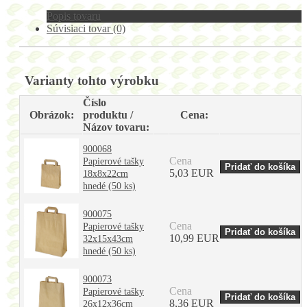
Popis tovaru
Súvisiaci tovar (0)
Varianty tohto výrobku
Číslo
Obrázok:
produktu /
Cena:
Názov tovaru:
900068
Cena
Papierové tašky
5,03 EUR
18x8x22cm
hnedé (50 ks)
900075
Cena
Papierové tašky
10,99 EUR
32x15x43cm
hnedé (50 ks)
900073
Cena
Papierové tašky
8,36 EUR
26x12x36cm